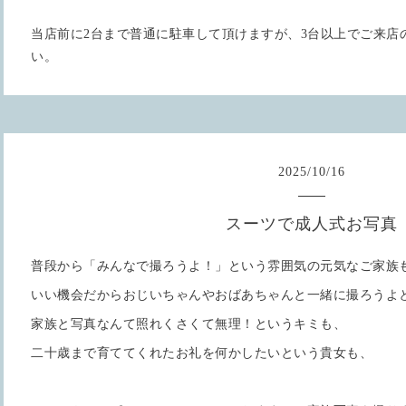
当店前に2台まで普通に駐車して頂けますが、3台以上でご来店
い。
2025
/
10
/
16
スーツで成人式お写真
普段から「みんなで撮ろうよ！」という雰囲気の元気なご家族
いい機会だからおじいちゃんやおばあちゃんと一緒に撮ろうよ
家族と写真なんて照れくさくて無理！というキミも、
二十歳まで育ててくれたお礼を何かしたいという貴女も、