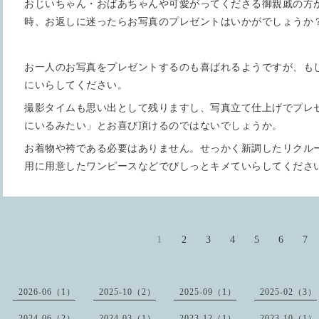
おじいちゃん・おばあちゃんや可愛がってくださる御親戚の方
時、お返しに迷ったらお写真のプレゼントはいかがでしょうか
お一人のお写真をプレゼントするのも喜ばれるようですが、も
にいらしてください。
撮影タイムも思い出として残りますし、写真立て仕上げでプレ
にいるみたい」とお喜び頂けるのではないでしょうか。
お着物や袴である必要はありません。せっかく新調したリクル
用に用意したワンピースなどでびしっとキメていらしてくださ
1
2
3
4
5
6
7
2026-06（1）
2025-10（2）
2025-09（1）
2025-02（3）
2024-06（2）
2024-03（1）
2023-12（1）
2023-10（1）