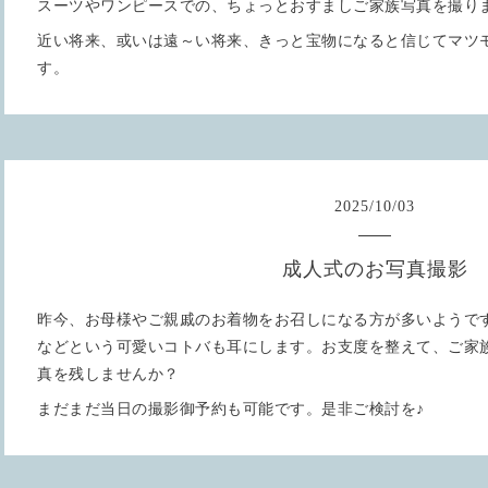
スーツやワンピースでの、ちょっとおすましご家族写真を撮り
近い将来、或いは遠～い将来、きっと宝物になると信じてマツ
す。
2025
/
10
/
03
成人式のお写真撮影
昨今、お母様やご親戚のお着物をお召しになる方が多いようで
などという可愛いコトバも耳にします。お支度を整えて、ご家
真を残しませんか？
まだまだ当日の撮影御予約も可能です。是非ご検討を♪