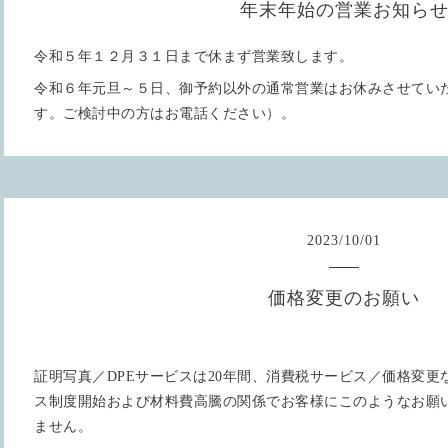
年末年始の営業お知ら
令和５年１２月３１日まで休まず営業致します。
令和６年元旦～５日、御予約以外の通常営業はお休みさせてい
す。ご検討中の方はお電話ください）。
2023
/
10
/
01
価格変更のお願い
証明写真／DPEサービスは20年間、消費税サービス／価格変
ス制度開始および材料費高騰の関係でお客様にこのようなお願
ません。