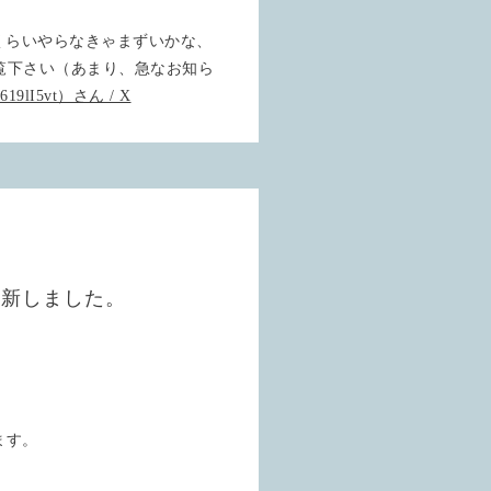
くらいやらなきゃまずいかな、
覧下さい（あまり、急なお知ら
lI5vt）さん / X
更新しました。
ます。