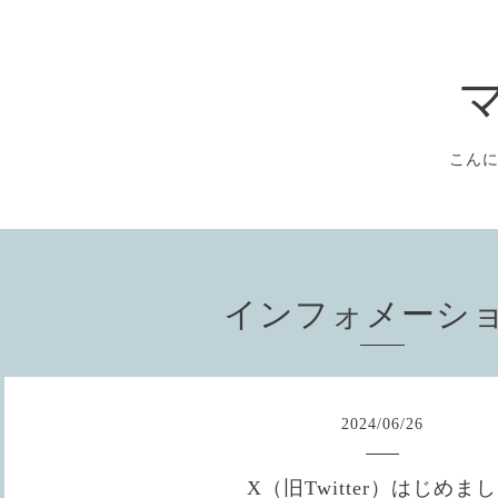
こん
インフォメーシ
2024
/
06
/
26
X（旧Twitter）はじめま